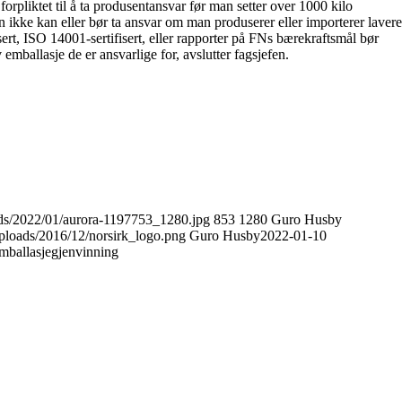
orpliktet til å ta produsentansvar før man setter over 1000 kilo
n ikke kan eller bør ta ansvar om man produserer eller importerer lavere
sert, ISO 14001-sertifisert, eller rapporter på FNs bærekraftsmål bør
 emballasje de er ansvarlige for, avslutter fagsjefen.
oads/2022/01/aurora-1197753_1280.jpg
853
1280
Guro Husby
ploads/2016/12/norsirk_logo.png
Guro Husby
2022-01-10
Emballasjegjenvinning