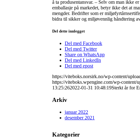
å ta produsentansvar. – Selv om man ikke er f
emballasje på markedet, betyr ikke det at ma
mengder. Bedrifter som er miljøfyrtårnsertifi
bidra til sikker og miljøvennlig håndtering av
Del dette innlegget
Del med Facebook
Del med Twitter
Share on WhatsApp
Del med LinkedIn
Del med epost
https://viteboks.norsirk.no/wp-content/upl
https://viteboks.wpengine.com/wp-content/u
13:25:26
2022-01-31 10:48:19
Sterkt år for 
Arkiv
januar 2022
desember 2021
Kategorier