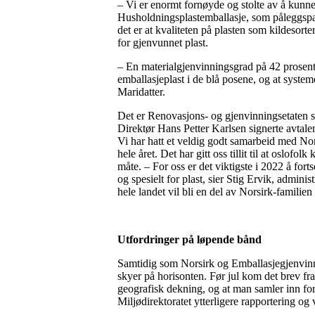
– Vi er enormt fornøyde og stolte av å kunn
Husholdningsplastemballasje, som påleggspak
det er at kvaliteten på plasten som kildesorter
for gjenvunnet plast.
– En materialgjenvinningsgrad på 42 prosent 
emballasjeplast i de blå posene, og at system
Maridatter.
Det er Renovasjons- og gjenvinningsetaten s
Direktør Hans Petter Karlsen signerte avtale
Vi har hatt et veldig godt samarbeid med Nor
hele året. Det har gitt oss tillit til at oslofo
måte. – For oss er det viktigste i 2022 å fort
og spesielt for plast, sier Stig Ervik, admin
hele landet vil bli en del av Norsirk-famil
Utfordringer på løpende bånd
Samtidig som Norsirk og Emballasjegjenvinnin
skyer på horisonten. Før jul kom det brev f
geografisk dekning, og at man samler inn fo
Miljødirektoratet ytterligere rapportering og