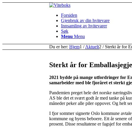
Forsiden
Gjenbruk av din hvitevare
Innsamling av hvitevarer
Søk
Menu
Menu
Du er her:
Hjem
1
/
Aktuelt
2
/
Sterkt år for 
Sterkt år for Emballasjegj
2021 bydde på mange utfordringer for E
samarbeider med ble fjoråret et sterkt gj
Pandemien preget hele det norske næringsliv
AS ble det et svært godt år med tanke på kun
måneder peker alle piler oppover. Og helt sen
I fjor sommer signerte Oslo kommune avtale
kommune og byens beboere. Ett år senere of
prosent. Disse resultatene er fagsjef for emb