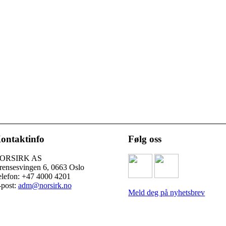
ontaktinfo
Følg oss
ORSIRK AS
rensesvingen 6, 0663 Oslo
elefon: +47 4000 4201
-post:
adm@norsirk.no
Meld deg på nyhetsbrev