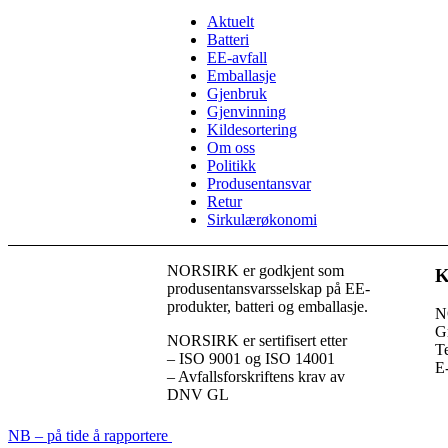
Aktuelt
Batteri
EE-avfall
Emballasje
Gjenbruk
Gjenvinning
Kildesortering
Om oss
Politikk
Produsentansvar
Retur
Sirkulærøkonomi
NORSIRK er godkjent som
K
produsentansvarsselskap på EE-
produkter, batteri og emballasje.
N
G
NORSIRK er sertifisert etter
T
– ISO 9001 og ISO 14001
E
– Avfallsforskriftens krav av
DNV GL
NB – på tide å rapportere