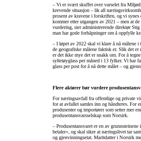
– Vi er svært skuffet over varselet fra Miljødi
krevende situasjon – lik all næringsvirksom
prosent av kravene i forskriften, og vi synes
kommer etter utgangen av 2021 – men at de val
vurdering, sier administrerende direktør Stig 
man har gode forhåpninger om å oppfylle krave
– I løpet av 2022 skal vi klare å nå målene i f
de geografiske målene faktisk er. Slik det er
er det ikke mye det er snakk om. For å tegne 
syltetøyglass per måned i 13 fylker. Vi har 
glass per post for å nå dette målet – og gjenn
Flere aktører bør vurdere produsentansv
For næringsavfall fra offentlige og private v
for at avfallet samles inn og håndteres. For 
produsenter og importører som setter mer enn
produsentansvarsselskap som Norsirk.
– Produsentansvaret er en av grunnsteinene i 
betaler», og skal sikre at næringslivet tar s
og gjenvinningsetat. Maritdatter i Norsirk m