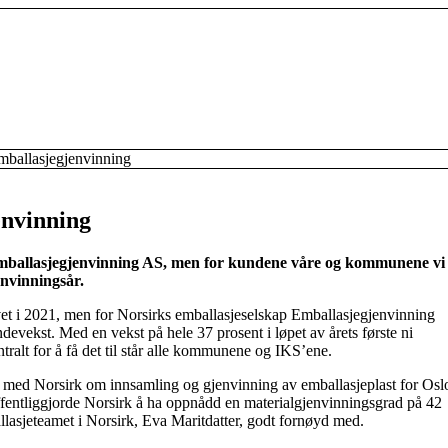
Emballasjegjenvinning
envinning
mballasjegjenvinning AS, men for kundene våre og kommunene vi
envinningsår.
et i 2021, men for Norsirks emballasjeselskap Emballasjegjenvinning
devekst. Med en vekst på hele 37 prosent i løpet av årets første ni
tralt for å få det til står alle kommunene og IKS’ene.
 med Norsirk om innsamling og gjenvinning av emballasjeplast for Osl
fentliggjorde Norsirk å ha oppnådd en materialgjenvinningsgrad på 42
allasjeteamet i Norsirk, Eva Maritdatter, godt fornøyd med.