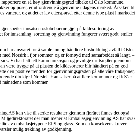
e rapportere en så høy gjenvinningsgrad tilbake til Oslo kommune.
ker og poser, er utfordrende å gjenvinne i dagens marked. Årsaken til
es varierer, og at det er lav etterspørsel etter denne type plast i markedet
gjenspeiler innsatsen oslobeboerne gjør på kildesortering av
et for innsamling, sortering og gjenvinning fungerer svært godt, smiler
om har ansvaret for å samle inn og håndtere husholdningsavfall i Oslo.
n med Norsirk i fjor sommer, og er fornøyd med samarbeidet så langt. –
sirk. Vi har hatt tett kommunikasjon og jevnlige driftsmøter gjennom
lk kan være trygge på at plasten de kildesorterer blir håndtert på en god
sette den positive trenden for gjenvinningsgraden på alle våre fraksjoner,
istrerende direktør i Norsirk. Han satser på at flere kommuner og IKS’er
ien i månedene som kommer.
g AS kan vise til sterke resultater gjennom fjoråret finnes det også
ra Miljødirektoratet der man mener at Emballasjegjenvinning AS har sva
r lite av emballasjetypene EPS og glass. Som en konsekvens krever
 varsler mulig trekking av godkjenning.