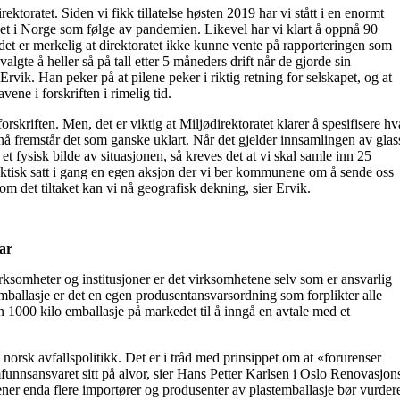
rektoratet. Siden vi fikk tillatelse høsten 2019 har vi stått i en enormt
het i Norge som følge av pandemien. Likevel har vi klart å oppnå 90
 det er merkelig at direktoratet ikke kunne vente på rapporteringen som
gte å heller så på tall etter 5 måneders drift når de gjorde sin
Ervik. Han peker på at pilene peker i riktig retning for selskapet, og at
ne i forskriften i rimelig tid.
orskriften. Men, det er viktig at Miljødirektoratet klarer å spesifisere hv
 nå fremstår det som ganske uklart. Når det gjelder innsamlingen av glas
et fysisk bilde av situasjonen, så kreves det at vi skal samle inn 25
faktisk satt i gang en egen aksjon der vi ber kommunene om å sende oss
om det tiltaket kan vi nå geografisk dekning, sier Ervik.
ar
irksomheter og institusjoner er det virksomhetene selv som er ansvarlig
emballasje er det en egen produsentansvarsordning som forplikter alle
 1000 kilo emballasje på markedet til å inngå en avtale med et
norsk avfallspolitikk. Det er i tråd med prinsippet om at «forurenser
amfunnsansvaret sitt på alvor, sier Hans Petter Karlsen i Oslo Renovasjon
ener enda flere importører og produsenter av plastemballasje bør vurder