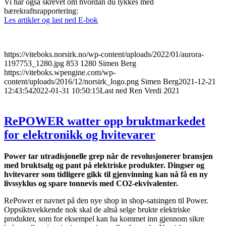
Vi har også skrevet om hvordan du lykkes med
bærekraftsrapportering:
Les artikler og last ned E-bok
https://viteboks.norsirk.no/wp-content/uploads/2022/01/aurora-
1197753_1280.jpg
853
1280
Simen Berg
https://viteboks.wpengine.com/wp-
content/uploads/2016/12/norsirk_logo.png
Simen Berg
2021-12-21
12:43:54
2022-01-31 10:50:15
Last ned Ren Verdi 2021
RePOWER watter opp bruktmarkedet
for elektronikk og hvitevarer
Power tar utradisjonelle grep når de revolusjonerer bransjen
med bruktsalg og pant på elektriske produkter. Dingser og
hvitevarer som tidligere gikk til gjenvinning kan nå få en ny
livssyklus og spare tonnevis med CO2-ekvivalenter.
RePower er navnet på den nye shop in shop-satsingen til Power.
Oppsiktsvekkende nok skal de altså selge brukte elektriske
produkter, som for eksempel kan ha kommet inn gjennom sikre