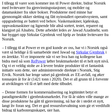
I tillegg til varer som kommer inn til Power direkte, bidrar Norsirk
med hvitevarer fra gjenvinningsstasjoner, og mobiler og
datamaskiner fra sikre bokser. Produktene med minne har
gjennomgått sikker sletting og fått nyinstallert operativsystem, samt
oppgradering av batteri ved behov. Vaskemaskiner, kjøleskap,
oppvaskmaskiner og lignende blir altså sortert, testet, reparert og
klargjort på Alnabru. Dette arbeidet ledes av Jawad Azadmehr, som
har bygget opp Sirkular Gjenbruk ved hjelp av brukte hvitevarer fra
Norsirk.
– I tillegg til at Power er en god kunde av oss, har vi i Norsirk også
vært så heldige å få samarbeide med Jawad og
Sirkular Gjenbruk
i
en årrekke. Vi er imponerte når vi ser hva han og kollegene kan
bidra med nå som
RePower
løfter bruktmarkedet til et helt nytt nivå.
Og vi er veldig stolte av å levere brukte produkter til et fantastisk
initiativ som dette, sier administrerende direktør i Norsirk, Stig
Ervik. Norsirk har lenge satset på gjenbruk av EE-avfall, og øker
tonnasjen år for år (1421 tonn i 2020). Det er all grunn til å forvente
at utviklingen vil få et løft med dette tilbudet.
– Denne formen for kommersialisering og legitimitet betyr et
paradigmeskifte i gjenbruksmarkedet. For få år siden ville mange av
disse produktene ha gått til gjenvinning, nå har de i stedet et nytt,
langt liv foran seg. Det er god ressursforvaltning som gir et verdifullt
bidrag til karbonregnskapet, sier han.