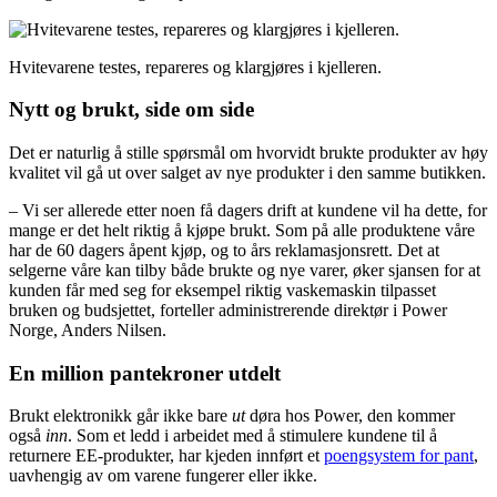
Hvitevarene testes, repareres og klargjøres i kjelleren.
Nytt og brukt, side om side
Det er naturlig å stille spørsmål om hvorvidt brukte produkter av høy
kvalitet vil gå ut over salget av nye produkter i den samme butikken.
– Vi ser allerede etter noen få dagers drift at kundene vil ha dette, for
mange er det helt riktig å kjøpe brukt. Som på alle produktene våre
har de 60 dagers åpent kjøp, og to års reklamasjonsrett. Det at
selgerne våre kan tilby både brukte og nye varer, øker sjansen for at
kunden får med seg for eksempel riktig vaskemaskin tilpasset
bruken og budsjettet, forteller administrerende direktør i Power
Norge, Anders Nilsen.
En million pantekroner utdelt
Brukt elektronikk går ikke bare
ut
døra hos Power, den kommer
også
inn
. Som et ledd i arbeidet med å stimulere kundene til å
returnere EE-produkter, har kjeden innført et
poengsystem for pant
,
uavhengig av om varene fungerer eller ikke.