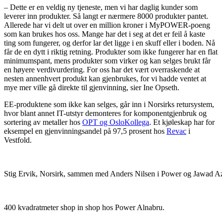
– Dette er en veldig ny tjeneste, men vi har daglig kunder som
leverer inn produkter. Så langt er nærmere 8000 produkter pantet.
Allerede har vi delt ut over en million kroner i MyPOWER-poeng
som kan brukes hos oss. Mange har det i seg at det er feil å kaste
ting som fungerer, og derfor lar det ligge i en skuff eller i boden. Nå
får de en dytt i riktig retning. Produkter som ikke fungerer har en flat
minimumspant, mens produkter som virker og kan selges brukt får
en høyere verdivurdering. For oss har det vært overraskende at
nesten annenhvert produkt kan gjenbrukes, for vi hadde ventet at
mye mer ville gå direkte til gjenvinning, sier Ine Opseth.
EE-produktene som ikke kan selges, går inn i Norsirks retursystem,
hvor blant annet IT-utstyr demonteres for komponentgjenbruk og
sortering av metaller hos
OPT og OsloKollega
. Et kjøleskap har for
eksempel en gjenvinningsandel på 97,5 prosent hos
Revac
i
Vestfold.
Stig Ervik, Norsirk, sammen med Anders Nilsen i Power og Jawad Aza
400 kvadratmeter shop in shop hos Power Alnabru.