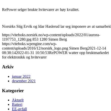
RePower selger brukte hvitevarer av høy kvalitet.
Norsirks Stig Ervik og Idar Haslerud lar seg imponere av at samarbeid
https://viteboks.norsirk.no/wp-content/uploads/2022/01/aurora-
1197753_1280.jpg
853
1280
Simen Berg
https://viteboks.wpengine.com/wp-
content/uploads/2016/12/norsirk_logo.png
Simen Berg
2021-12-14
08:38:14
2022-01-31 10:50:53
RePOWER watter opp bruktmarkedet
for elektronikk og hvitevarer
Arkiv
januar 2022
desember 2021
Kategorier
Aktuelt
Batteri
EE-avfall