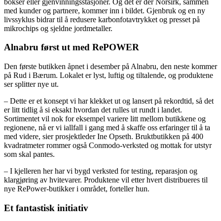
bokser eller gjenvinningsstasjoner. Og det er der Norsirk, sammen
med kunder og partnere, kommer inn i bildet. Gjenbruk og en ny
livssyklus bidrar til å redusere karbonfotavtrykket og presset på
mikrochips og sjeldne jordmetaller.
Alnabru først ut med RePOWER
Den første butikken åpnet i desember på Alnabru, den neste kommer
på Rud i Bærum. Lokalet er lyst, luftig og tiltalende, og produktene
ser splitter nye ut.
– Dette er et konsept vi har klekket ut og lansert på rekordtid, så det
er litt tidlig å si eksakt hvordan det rulles ut rundt i landet.
Sortimentet vil nok for eksempel variere litt mellom butikkene og
regionene, nå er vi iallfall i gang med å skaffe oss erfaringer til å ta
med videre, sier prosjektleder Ine Opseth. Bruktbutikken på 400
kvadratmeter rommer også Conmodo-verksted og mottak for utstyr
som skal pantes.
– I kjelleren her har vi bygd verksted for testing, reparasjon og
klargjøring av hvitevarer. Produktene vil etter hvert distribueres til
nye RePower-butikker i området, forteller hun.
Et fantastisk initiativ